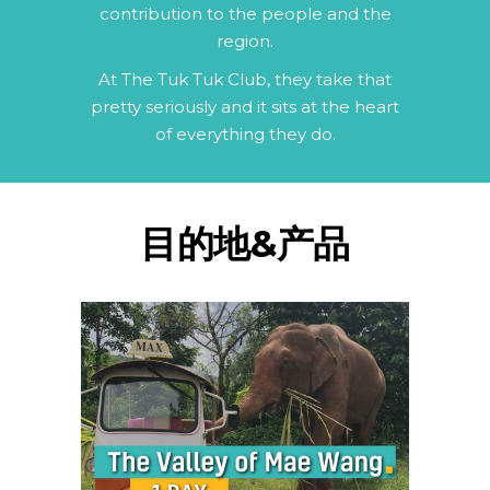
contribution to the people and the
region.
At The Tuk Tuk Club, they take that
pretty seriously and it sits at the heart
of everything they do.
目的地&产品